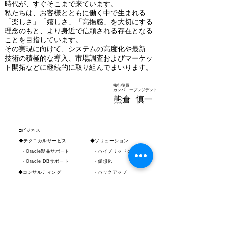
時代が、すぐそこまで来ています。
私たちは、お客様とともに働く中で生まれる
「楽しさ」「嬉しさ」「高揚感」を大切にする
理念のもと、より身近で信頼される存在となる
ことを目指しています。
その実現に向けて、システムの高度化や最新
技術の積極的な導入、市場調査およびマーケッ
ト開拓などに継続的に取り組んでまいります。
執行役員
カンパニープレジデント
熊倉 慎一
□ビジネス
◆テクニカルサービス
​◆ソリューション
・Oracle製品サポート
・ハイブリッドクラウド
・Oracle DBサポート
・仮想化
◆コンサルティング
・バックアップ
​◆プロダクト
・第三者保守
◆設計・構築支援
・オンプレミス
・クラウド
・ネットワーク