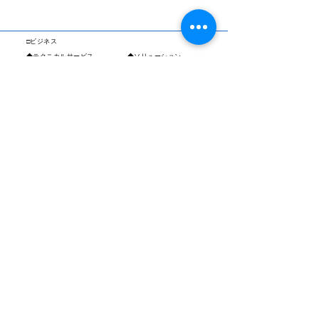
□ビジネス
◆テクニカルサービス
​◆ソリューション
・Oracle製品サポート
・ハイブリッドクラウド
・Oracle DBサポート
・仮想化
◆コンサルティング
・バックアップ
​◆プロダクト
・第三者保守
◆設計・構築支援
・オンプレミス
・クラウド
・ネットワーク
□株式会社ディジタル
◆ITISカンパニー
◆パートナー
◆カンパニー Vision
◆ニュースリリース
◆メッセージ
◆Recruit
◆資格・認定資格
◆お問い合わせ
◆情報セキュリティ
◆Top
◆アクセス