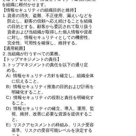
を組織に根付かせます。
【情報セキュリティの組織目的と維持】
１.資産の消失、盗難、不正使用、漏えいなどを
防止し、顧客の信頼へ応え続けることを組織
の目的とする。顧客から委託されて取り扱う
資産および当組織が取得した個人情報や資産
に対し、情報セキュリティとしての機密性、
完全性、可用性を確保し、維持する。
【適用範囲】
２.当組織が行うすべての業務。
【トップマネジメントの責任】
３.トップマネジメントの責任を以下の通り定
める。
A）情報セキュリティ方針を確立し、組織全体
に伝えること。
B）情報セキュリティ推進の目的および計画を
明確化すること。
C）情報セキュリティの役割と責任を明確化す
ること。
D）情報セキュリティの確立、導入、運用、監
視、維持、改善に必要な資源を提供するこ
と。
E）リスクアセスメントの枠組み、リスク受容
基準、リスクの受容可能レベルを決定する
こと。