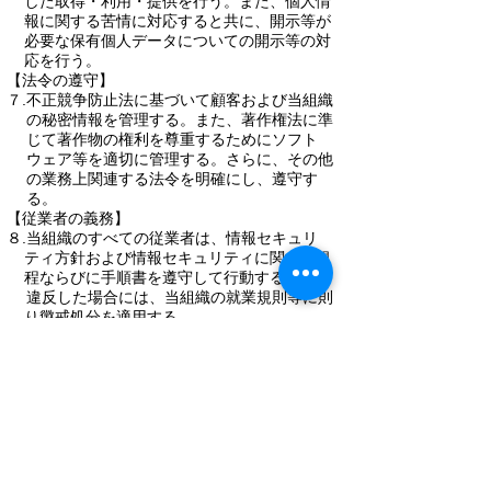
した取得・利用・提供を行う。また、個人情
報に関する苦情に対応すると共に、開示等が
必要な保有個人データについての開示等の対
応を行う。
【法令の遵守】
７.不正競争防止法に基づいて顧客および当組織
の秘密情報を管理する。また、著作権法に準
じて著作物の権利を尊重するためにソフト
ウェア等を適切に管理する。さらに、その他
の業務上関連する法令を明確にし、遵守す
る。
【従業者の義務】
８.当組織のすべての従業者は、情報セキュリ
ティ方針および情報セキュリティに関する規
程ならびに手順書を遵守して行動する。
違反した場合には、当組織の就業規則等に則
り懲戒処分を適用する。
【教育】
９.トップマネジメントの指示のもとで、情報セ
キュリティ管理責任者および情報セキュリ
ティ責任者は、情報セキュリティに関する教
育および訓練を実施する。
株式会社ディジタル
ITISカンパニー
連絡先：情報セキュリティ推進室