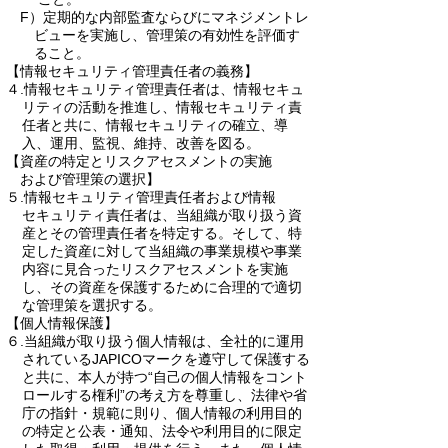
F）定期的な内部監査ならびにマネジメントレ
ビューを実施し、管理策の有効性を評価す
ること。
【情報セキュリティ管理責任者の義務】
４.情報セキュリティ管理責任者は、情報セキュ
リティの活動を推進し、情報セキュリティ責
任者と共に、情報セキュリティの確立、導
入、運用、監視、維持、改善を図る。
【資産の特定とリスクアセスメントの実施
および
管理策の選択】
５.情報セキュリティ管理責任者および情報
セキュリティ責任者は、当組織が取り扱う資
産とその管理責任者を特定する。そして、特
定した資産に対して当組織の事業規模や事業
内容に見合ったリスクアセスメントを実施
し、その資産を保護するために合理的で適切
な管理策を選択する。
【個人情報保護】
６.当組織が取り扱う個人情報は、全社的に運用
されているJAPICOマークを遵守して保護する
と共に、本人が持つ“自己の個人情報をコント
ロールする権利”の考え方を尊重し、法律や省
庁の指針・規範に則り、個人情報の利用目的
の特定と公表・通知、法令や利用目的に限定